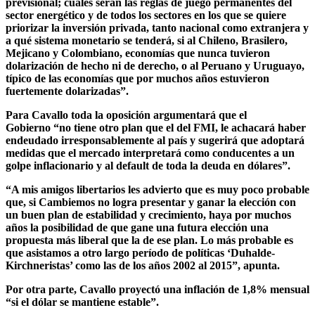
previsional; cuáles serán las reglas de juego permanentes del
sector energético y de todos los sectores en los que se quiere
priorizar la inversión privada, tanto nacional como extranjera y
a qué sistema monetario se tenderá, si al Chileno, Brasilero,
Mejicano y Colombiano, economías que nunca tuvieron
dolarización de hecho ni de derecho, o al Peruano y Uruguayo,
típico de las economías que por muchos años estuvieron
fuertemente dolarizadas”.
Para Cavallo toda la oposición argumentará que el
Gobierno
“no tiene otro plan que el del FMI, le achacará haber
endeudado irresponsablemente al país y sugerirá que adoptará
medidas que el mercado interpretará como conducentes a un
golpe inflacionario y al default de toda la deuda en dólares”.
“A mis amigos libertarios les advierto que es muy poco probable
que, si Cambiemos no logra presentar y ganar la elección con
un buen plan de estabilidad y crecimiento, haya por muchos
años la posibilidad de que gane una futura elección una
propuesta más liberal que la de ese plan. Lo más probable es
que asistamos a otro largo período de políticas ‘Duhalde-
Kirchneristas’ como las de los años 2002 al 2015”, apunta.
Por otra parte, Cavallo proyectó una inflación de 1,8% mensual
“si el dólar se mantiene estable”.