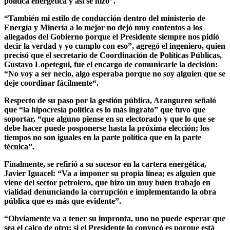
política energética y así se hizo”.
“También mi estilo de conducción dentro del ministerio de
Energía y Minería a lo mejor no dejó muy contentos a los
allegados del Gobierno porque el Presidente siempre nos pidió
decir la verdad y yo cumplo con eso”
, agregó el ingeniero, quien
precisó que el secretario de Coordinación de Políticas Públicas,
Gustavo Lopetegui, fue el encargo de comunicarle la decisión:
“No voy a ser necio, algo esperaba porque no soy alguien que se
deje coordinar fácilmente“.
Respecto de su paso por la gestión pública, Aranguren señaló
que “
la hipocresía política es lo más ingrato”
que tuvo que
soportar, “que alguno piense en su electorado y que lo que se
debe hacer puede posponerse hasta la próxima elección; los
tiempos no son iguales en la parte política que en la parte
técnica”.
Finalmente, se refirió a su sucesor en la cartera energética,
Javier Iguacel:
“Va a imponer su propia línea; es alguien que
viene del sector petrolero, que hizo un muy buen trabajo en
vialidad denunciando la corrupción e implementando la obra
pública que es más que evidente”.
“Obviamente va a tener su impronta, uno no puede esperar que
sea el calco de otro; si el Presidente lo convocó es porque está