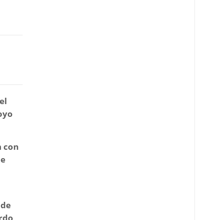
el
oyo
n con
he
 de
ardo