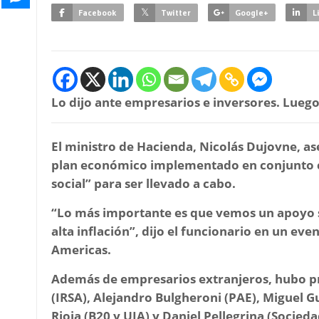
Facebook
Twitter
Google+
L
Lo dijo ante empresarios e inversores. Lueg
El ministro de Hacienda, Nicolás Dujovne, a
plan económico implementado en conjunto co
social” para ser llevado a cabo.
“Lo más importante es que vemos un apoyo so
alta inflación”
, dijo el funcionario en un eve
Americas.
Además de empresarios extranjeros, hubo pre
(IRSA), Alejandro Bulgheroni (PAE), Miguel G
Rioja (B20 y UIA) y Daniel Pellegrina (Socied