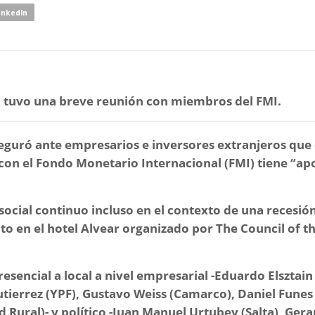
inkedIn
o tuvo una breve reunión con miembros del FMI.
seguró ante empresarios e inversores extranjeros que 
n el Fondo Monetario Internacional (FMI) tiene “ap
cial continuo incluso en el contexto de una recesió
nto en el hotel Alvear organizado por The Council of t
sencial a local a nivel empresarial -Eduardo Elsztain
utierrez (YPF), Gustavo Weiss (Camarco), Daniel Funes
ad Rural)- y político -Juan Manuel Urtubey (Salta), Ger