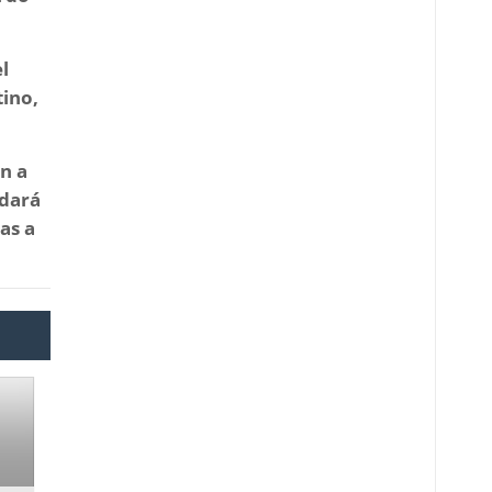
l
ino,
an a
adará
as a