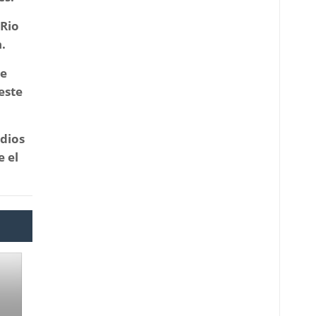
-Rio
.
se
este
udios
e el