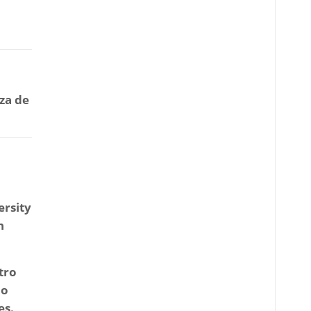
za de
ersity
n
tro
io
es.