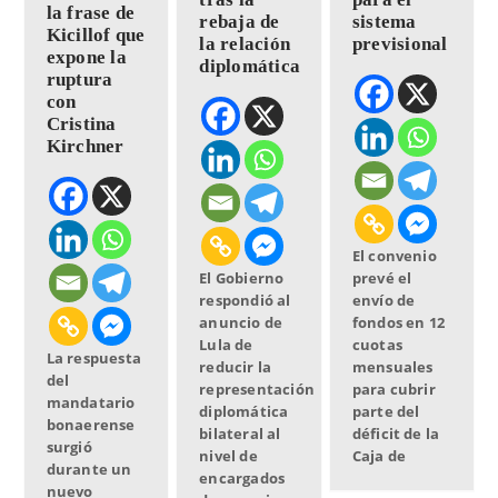
la frase de
rebaja de
sistema
Kicillof que
la relación
previsional
expone la
diplomática
ruptura
con
Cristina
Kirchner
El convenio
El Gobierno
prevé el
respondió al
envío de
anuncio de
fondos en 12
Lula de
cuotas
La respuesta
reducir la
mensuales
del
representación
para cubrir
mandatario
diplomática
parte del
bonaerense
bilateral al
déficit de la
surgió
nivel de
Caja de
durante un
encargados
nuevo