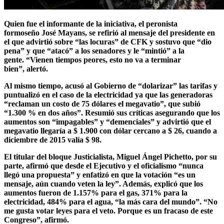
Quien fue el informante de la iniciativa, el peronista
formoseño
José Mayans,
se refirió al mensaje del presidente en
el que advirtió sobre “las locuras” de CFK y sostuvo que “dio
pena” y que “atacó” a los senadores y le “mintió” a la
gente.
“Vienen tiempos peores, esto no va a terminar
bien”,
alertó.
Al mismo tiempo, acusó al Gobierno de
“dolarizar” las tarifas
y
puntualizó en el caso de la electricidad ya que las generadoras
“reclaman un costo de 75 dólares el megavatio”, que subió
“1.300 % en dos años”. Resumió sus críticas asegurando que los
aumentos son
“impagables” y “demenciales”
y advirtió que el
megavatio llegaría a $ 1.900 con dólar cercano a $ 26, cuando a
diciembre de 2015 valía $ 98.
El titular del bloque Justicialista,
Miguel Ángel Pichetto
, por su
parte, afirmó que desde el Ejecutivo y el oficialismo “nunca
llegó una propuesta” y enfatizó en que la votación “es un
mensaje, aún cuando veten la ley”. Además, explicó que los
aumentos fueron de 1.157% para el gas, 371% para la
electricidad, 484% para el agua, “la más cara del mundo”.
“No
me gusta votar leyes para el veto. Porque es un fracaso de este
Congreso”,
afirmó.