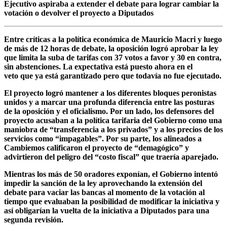
Ejecutivo aspiraba a extender el debate para lograr cambiar la
votación o devolver el proyecto a Diputados
Entre críticas a la política económica de Mauricio Macri y luego
de más de 12 horas de debate, l
a oposición logró aprobar la ley
que limita la suba de tarifas con 37 votos a favor y 30 en contra
,
sin abstenciones. La expectativa está puesto ahora en
el
veto
que ya está garantizado pero que todavía no fue ejecutado.
El proyecto logró mantener a los diferentes bloques peronistas
unidos y a marcar una profunda diferencia entre las posturas
de la oposición y el oficialismo. Por un lado, los defensores del
proyecto acusaban a la política tarifaria del Gobierno como
una
maniobra de “transferencia a los privados”
y a los precios de los
servicios como
“impagables”.
Por su parte, los alineados a
Cambiemos calificaron el proyecto de “
demagógico”
y
advirtieron del peligro del
“costo fiscal”
que traería aparejado.
Mientras los más de 50 oradores exponían,
el Gobierno intentó
impedir la sanción de la ley
aprovechando la extensión del
debate para vaciar las bancas al momento de la votación al
tiempo que evaluaban la posibilidad de modificar la iniciativa y
así obligarían la vuelta de la iniciativa a Diputados para una
segunda revisión.