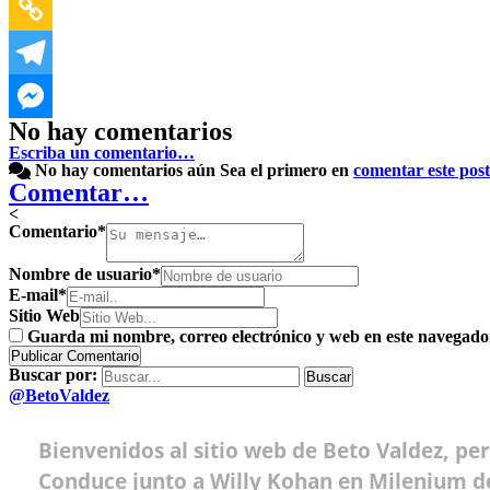
No hay comentarios
Escriba un comentario…
No hay comentarios aún
Sea el primero en
comentar este post
Comentar…
<
Comentario
*
Nombre de usuario
*
E-mail
*
Sitio Web
Guarda mi nombre, correo electrónico y web en este navegado
Buscar por:
@BetoValdez
Bienvenidos al sitio web de Beto Valdez, pe
Conduce junto a Willy Kohan en Milenium de 