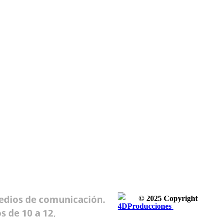
medios de comunicación.
© 2025 Copyright
4DProducciones
Design by
s de 10 a 12,
Kwobit