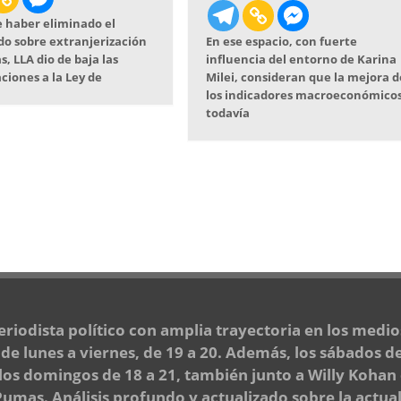
 haber eliminado el
do sobre extranjerización
En ese espacio, con fuerte
s, LLA dio de baja las
influencia del entorno de Karina
ciones a la Ley de
Milei, consideran que la mejora d
los indicadores macroeconómico
todavía
periodista político con amplia trayectoria en los medi
e lunes a viernes, de 19 a 20. Además, los sábados de
 los domingos de 18 a 21, también junto a Willy Kohan
mas. Análisis profundo y actualizado sobre la actuali