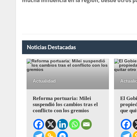
mucha influencia en la región, desde otros p
Noticias Destacadas
Actualidad
Actuali
Reforma portuaria: Milei
El Gobi
suspendió los cambios tras el
propied
conflicto con los gremios
que qui