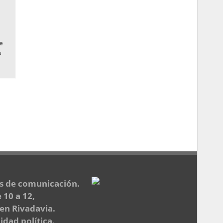
e
s
os de comunicación.
 10 a 12,
 en Rivadavia.
dad política.