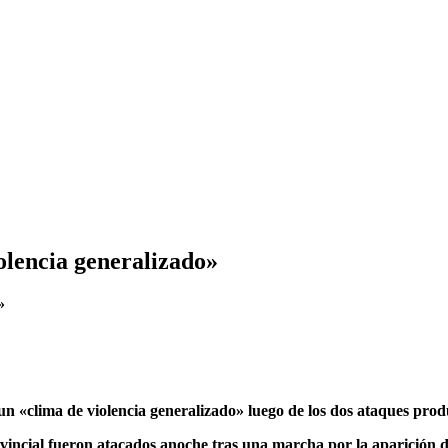
olencia generalizado»
 un «clima de violencia generalizado» luego de los dos ataques pro
ovincial fueron atacados anoche tras una marcha por la aparició