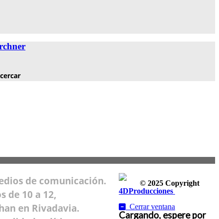
irchner
cercar
medios de comunicación.
© 2025 Copyright
4DProducciones
Design by
s de 10 a 12,
Kwobit
ohan en Rivadavia.
Cerrar ventana
Cargando, espere por