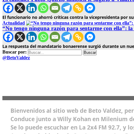
El funcionario no ahorró críticas contra la vicepresidenta por su
Actualidad
“No tengo ninguna razón para sentarme con ella”: la 
La respuesta del mandatario bonaerense surgió durante un nuev
Buscar por:
@BetoValdez
Bienvenidos al sitio web de Beto Valdez, pe
Conduce junto a Willy Kohan en Milenium de 
Se lo puede escuchar en La 2x4 FM 92.7, y l