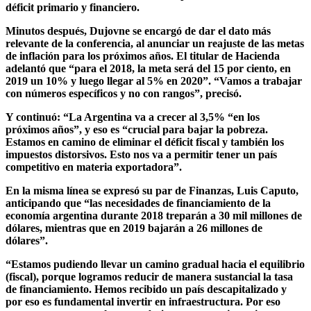
déficit primario y financiero.
Minutos después, Dujovne se encargó de dar el dato más
relevante de la conferencia, al anunciar un reajuste de las metas
de inflación para los próximos años. El titular de Hacienda
adelantó que “para el 2018, la meta será del 15 por ciento, en
2019 un 10% y luego llegar al 5% en 2020”.
“Vamos a trabajar
con números específicos y no con rangos”,
precisó.
Y continuó: “
La Argentina va a crecer al 3,5% “en los
próximos años”, y eso es “crucial para bajar la pobreza.
E
stamos en camino de eliminar el déficit fiscal y también los
impuestos distorsivos. Esto nos va a permitir tener un país
competitivo en materia exportadora”.
En la misma línea se expresó su par de Finanzas, Luis Caputo,
anticipando que
“las necesidades de financiamiento de la
economía argentina durante 2018 treparán a 30 mil millones de
dólares, mientras que en 2019 bajarán a 26 millones de
dólares”.
“Estamos pudiendo llevar un camino gradual hacia el equilibrio
(fiscal), porque logramos reducir de manera sustancial la tasa
de financiamiento. Hemos recibido un país descapitalizado y
por eso es fundamental invertir en infraestructura. Por eso