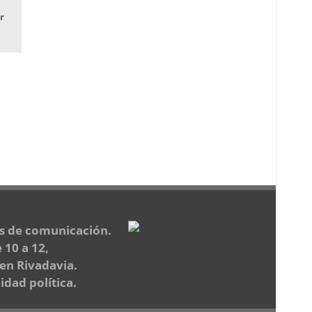
r
os de comunicación.
 10 a 12,
 en Rivadavia.
dad política.