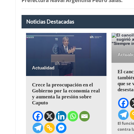
Prefectura Naval Argentina Pedro Salas.
Noticias Destacadas
Actuali
Actualidad
El canc
también
que se 
Crece la preocupación en el
desesta
Gobierno por la economía real
y aumenta la presión sobre
Caputo
El funci
contra l