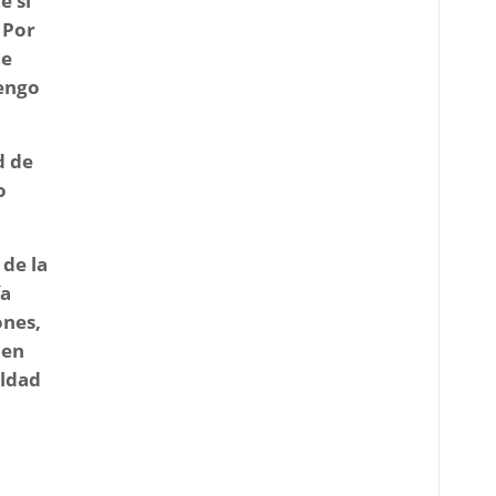
e si
 Por
de
tengo
d de
o
 de la
ía
ones,
ben
aldad