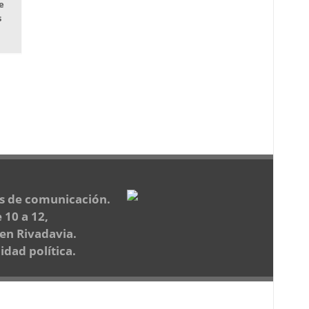
e
s
os de comunicación.
 10 a 12,
 en Rivadavia.
dad política.