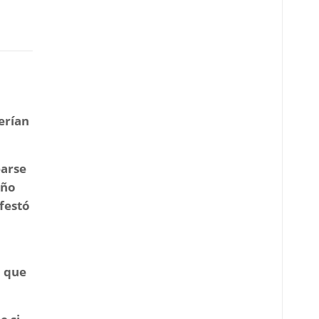
erían
earse
año
festó
n que