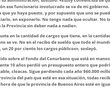
 su administración, sostuvo:
«Estoy convencida de qu
ión ese funcionario involucrado se va de mi gobierno.
s que yo haya puesto, y por supuesto que uno se pue
ciarlo, en exponerlo. No tengo nada que ocultar. No 
la Provincia sin deber nada a nadie».
juste en la cantidad de cargos que tiene, en la cantida
ue no se ve. No en el recibo de sueldo que todo el mund
un 20 por ciento los cargos públicos»,
soslayó.
edido sobre el Fondo del Conurbano que está en manos
rante 10 años perdió un presupuesto entero que podr
table, cloacas. Sigue perdiendo cada año $60.000 mill
rovincia del país que esté en esa situación, todas reci
 hora de que la provincia de Buenos Aires esté en igu