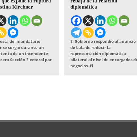
f que expone la ruptura
rebaja de la relación
stina Kirchner
diplomática
uesta del mandatario
El Gobierno respondió al anuncio
nse surgió durante un
de Lula de reducir la
ntento de un intendente
representación diplomática
rcera Sección Electoral por
bilateral al nivel de encargados d
negocios. El