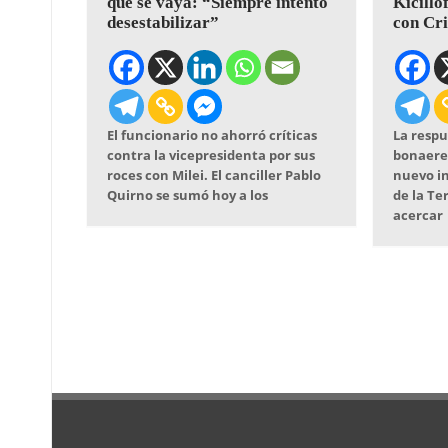
que se vaya: “Siempre intentó
Kicillo
desestabilizar”
con Cri
El funcionario no ahorró críticas
La resp
contra la vicepresidenta por sus
bonaere
roces con Milei. El canciller Pablo
nuevo i
Quirno se sumó hoy a los
de la Te
acercar