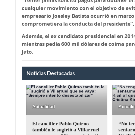
“Temer jamás solicitó pagos para obtener el 
cualquier movimiento con el objetivo de evit
empresario Joesley Batista ocurrió en marz
comprometiera la conducta del presidente”
Además, el ex candidato presidencial en 20
mientras pedía 600 mil dólares de coima par
Jato.
Noticias Destacadas
Actualidad
Actuali
El canciller Pablo Quirno
“No te
también le sugirió a Villarruel
sentarm