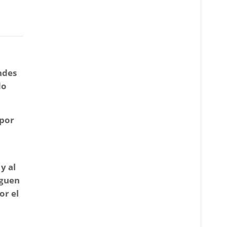
ndes
do
 por
y al
eguen
or el