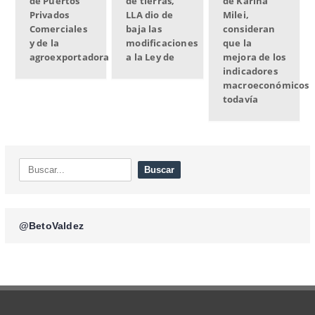
de Puertos
de tierras,
de Karina
Privados
LLA dio de
Milei,
Comerciales
baja las
consideran
y de la
modificaciones
que la
agroexportadora
a la Ley de
mejora de los
indicadores
macroeconómicos
todavía
@BetoValdez