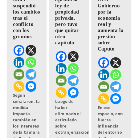
suspendió
ley de
Gobierno
los cambios
propiedad
por la
tras el
privada,
economía
conflicto
pero tuvo
real y
con los
que quitar
aumenta la
gremios
otro
presión
capítulo
sobre
Caputo
Según
señalaron, la
Luego de
medida
haber
En ese
impacta
eliminado el
espacio, con
también en
articulado
fuerte
los intereses
sobre
influencia
de la Cámara
extranjerización
del entorno