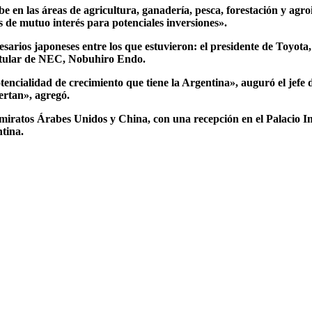
 en las áreas de agricultura, ganadería, pesca, forestación y agro
s de mutuo interés para potenciales inversiones».
esarios japoneses entre los que estuvieron:
el presidente de Toyot
titular de NEC, Nobuhiro Endo
.
otencialidad de crecimiento que tiene la Argentina»,
auguró el jefe
iertan»,
agregó.
a Emiratos Árabes Unidos y China, con una recepción en el Palacio 
tina.