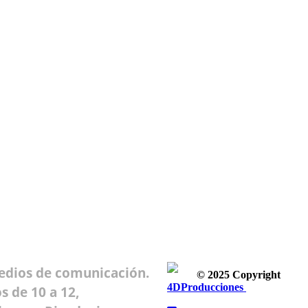
medios de comunicación.
© 2025 Copyright
4DProducciones
Design by
s de 10 a 12,
Kwobit